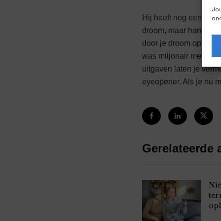
Jo
Hij heeft nog een ande
on
droom, maar handelen e
door je droom op papie
was miljonair met een 
uitgaven laten je ver
eyeopener. Als je nu m
Gerelateerde a
Nie
ter
op