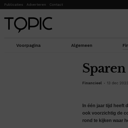
Publicaties
Adverteren
Contact
Voorpagina
Algemeen
Fi
Sparen 
Financieel
13 dec 202
In één jaar tijd heef
ook voorzichtig de c
rond te kijken waar 