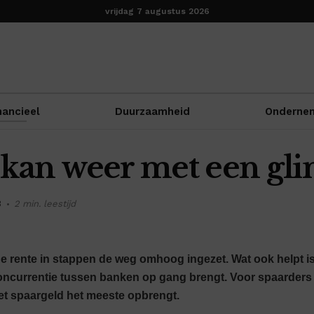
vrijdag 7 augustus 2026
nancieel
Duurzaamheid
Onderne
kan weer met een gl
3
2 min. leestijd
t de rente in stappen de weg omhoog ingezet. Wat ook helpt i
oncurrentie tussen banken op gang brengt. Voor spaarders
het spaargeld het meeste opbrengt.