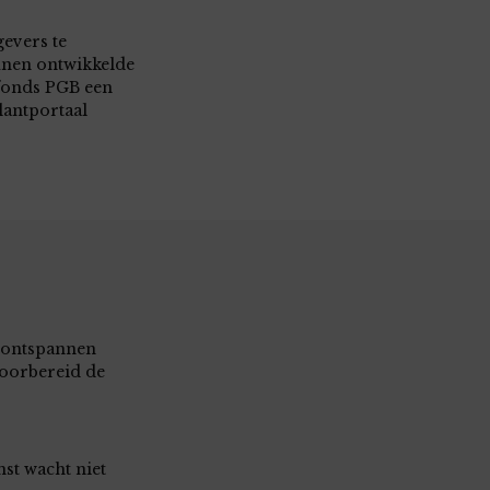
evers te
nen ontwikkelde
fonds PGB een
lantportaal
 ontspannen
oorbereid de
st wacht niet