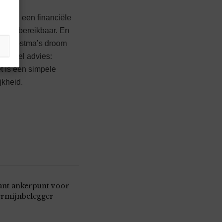
hebben een financiële
men onbereikbaar. En
-Jan Postma’s droom
 simpel advies:
t is een simpele
jkheid.
ant ankerpunt voor
ermijnbelegger