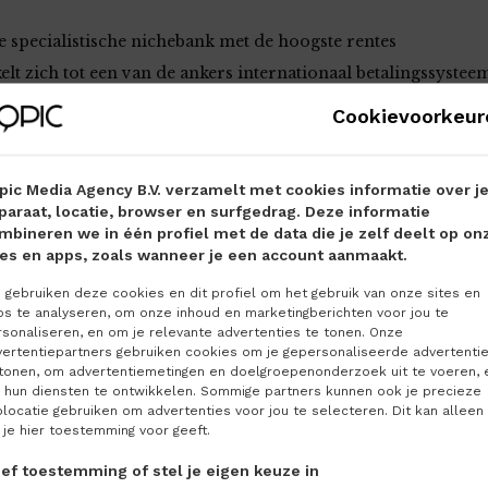
 specialistische nichebank met de hoogste rentes
lt zich tot een van de ankers internationaal betalingssystee
Cookievoorkeur
rend: depositosparen maakt een gestage opmars. In een jaar tij
 totaal aan spaargeld met vaste looptijd met 15 miljard euro geg
pic Media Agency B.V. verzamelt met cookies informatie over j
voor ligt in de ontwikkeling van de oplopende spaarrentes die 
paraat, locatie, browser en surfgedrag. Deze informatie
mbineren we in één profiel met de data die je zelf deelt op on
en een vrij opneembare spaarrekening en een spaardeposito met e
tes en apps, zoals wanneer je een account aanmaakt.
it elkaar.
gebruiken deze cookies en dit profiel om het gebruik van onze sites en
ps te analyseren, om onze inhoud en marketingberichten voor jou te
 voor langere tijd wilt vastleggen, omdat het geld van je spaarre
sonaliseren, en om je relevante advertenties te tonen. Onze
vertentiepartners gebruiken cookies om je gepersonaliseerde advertenti
g voordeel te halen als je verder kijkt dan je eigen bank. Banken
 tonen, om advertentiemetingen en doelgroepenonderzoek uit te voeren, 
vaak veel hoger spaarrentes. Wat ook handig is, als je je spaar
 hun diensten te ontwikkelen. Sommige partners kunnen ook je precieze
makkelijker om van het geld af te blijven. Het is echt je spaarge
locatie gebruiken om advertenties voor jou te selecteren. Dit kan alleen
 je hier toestemming voor geeft.
 Slapend Rijk van Oeds-Jan Postma. Je moet de tijd z’n werk lat
men.
ef toestemming of stel je eigen keuze in