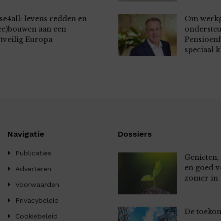
se4all: levens redden en
Om werkg
ee)bouwen aan een
ondersteu
tveilig Europa
Pensioen
speciaal k
Navigatie
Dossiers
Publicaties
Genieten,
en goed v
Adverteren
zomer in
Voorwaarden
Privacybeleid
De toekom
Cookiebeleid