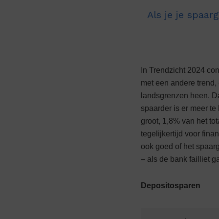
Als je je spaargeld bij een andere bank hebt staan, is het makkelijker om van
In Trendzicht 2024 con
met een andere trend, 
landsgrenzen heen. Da
spaarder is er meer te 
groot, 1,8% van het t
tegelijkertijd voor fin
ook goed of het spaarge
– als de bank failliet g
Depositosparen