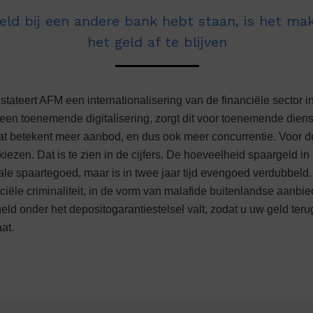
het geld af te blijven
stateert AFM een internationalisering van de financiële sector
een toenemende digitalisering, zorgt dit voor toenemende diens
t betekent meer aanbod, en dus ook meer concurrentie. Voor 
kiezen. Dat is te zien in de cijfers. De hoeveelheid spaargeld in 
otale spaartegoed, maar is in twee jaar tijd evengoed verdubbe
anciële criminaliteit, in de vorm van malafide buitenlandse aanbi
ld onder het depositogarantiestelsel valt, zodat u uw geld terug
aat.