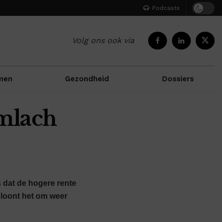
Podcasts
Volg ons ook via
men
Gezondheid
Dossiers
imlach
s dat de hogere rente
 loont het om weer