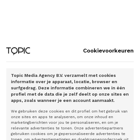
management buy-out en werd hij volledig eigenaar van het
bedrijf. Hij besloot volop te investeren in innovatie die het
bedrijf op voorsprong moest zetten. ‘Dat is een belangrijke
keuze geweest’, zegt hij. ‘Het belangrijkste uitgangspunt
was dat onze software volledig automatisch en 24/7 de
boekhouding regelt voor de klant. Daarom moest Minox
Cookievoorkeuren
een koppeling krijgen met alle banken in Nederland. Elk
half uur worden de banktransacties opgehaald en volledig
verwerkt in administratie van de klanten. Ook bonnen en
Topic Media Agency B.V. verzamelt met cookies
facturen worden realtime verwerkt. Dat bedoel ik met,
informatie over je apparaat, locatie, browser en
boekhouden is geschiedenis. De tijd waarin je één keer
surfgedrag. Deze informatie combineren we in één
per kwartaal met een schoenendoos bij de boekhouder
profiel met de data die je zelf deelt op onze sites en
apps, zoals wanneer je een account aanmaakt.
kwam, ligt ver achter ons. Onze klanten scannen de
bonnen terwijl ze nog bij de kassa staan, en die komen
We gebruiken deze cookies en dit profiel om het gebruik van
direct in hun administratie terecht.’
onze sites en apps te analyseren, om onze inhoud en
marketingberichten voor jou te personaliseren, en om je
relevante advertenties te tonen. Onze advertentiepartners
Het automatisch regelen van de administratie voor MKB
gebruiken cookies om je gepersonaliseerde advertenties te
bedrijven ziet hij als het beginpunt. De bijbehorende app is
tonen, om advertentiemetingen en doelgroepenonderzoek uit