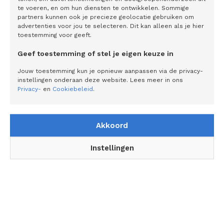
te voeren, en om hun diensten te ontwikkelen. Sommige
een volledige financiële assistent voor ondernemers. Kuik:
partners kunnen ook je precieze geolocatie gebruiken om
‘In deze app kunnen gebruikers niet alleen bankieren,
advertenties voor jou te selecteren. Dit kan alleen als je hier
toestemming voor geeft.
factureren en bonnen scannen, maar bijvoorbeeld ook
financiering regelen en communiceren over vraagposten.
Geef toestemming of stel je eigen keuze in
Daarnaast kunnen Minox-klanten binnen de software
Jouw toestemming kun je opnieuw aanpassen via de privacy-
maatwerkrapportages maken of debiteurenbeheer
instellingen onderaan deze website. Lees meer in ons
automatiseren. Zelfs een perfect op de organisatie
Privacy-
en
Cookiebeleid
.
toegesneden order- en voorraadbeheeroplossing (ERP)
voor handelsbedrijven behoort tot de oplossingen.’
Akkoord
Ervaren mensen
Instellingen
Hoewel software belangrijk is, draait het succes van het
bedrijf uiteindelijk om mensen. ‘Ondernemers,
accountants- en administratiekantoren werken dagelijks
met onze software. Als zij een vraag hebben, is die
doorgaans urgent en willen zij iemand spreken die hen
direct kan helpen. Dat lukt ons dan ook bijna altijd. Onze