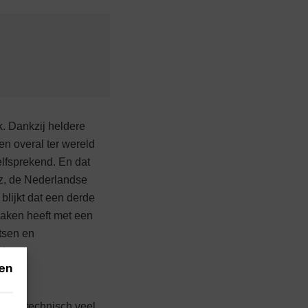
k. Dankzij heldere
n overal ter wereld
elfsprekend. En dat
iz, de Nederlandse
blijkt dat een derde
maken heeft met een
tsen en
data.’
en
is er technisch veel