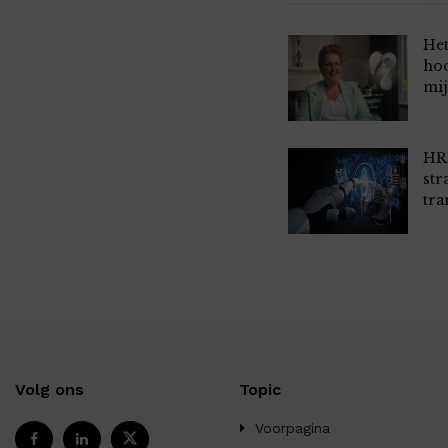
Het
hoo
mij
HR 
str
tra
Volg ons
Topic
Voorpagina