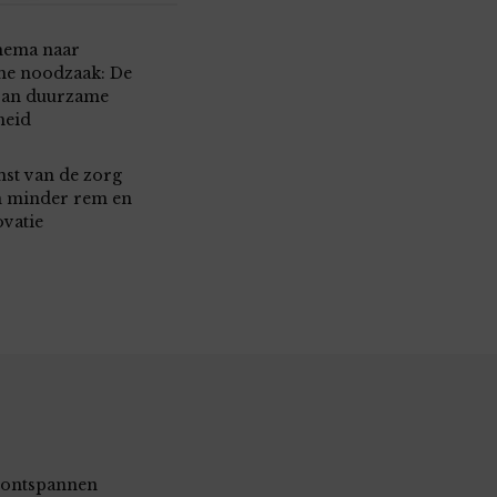
hema naar
che noodzaak: De
van duurzame
heid
st van de zorg
m minder rem en
vatie
 ontspannen