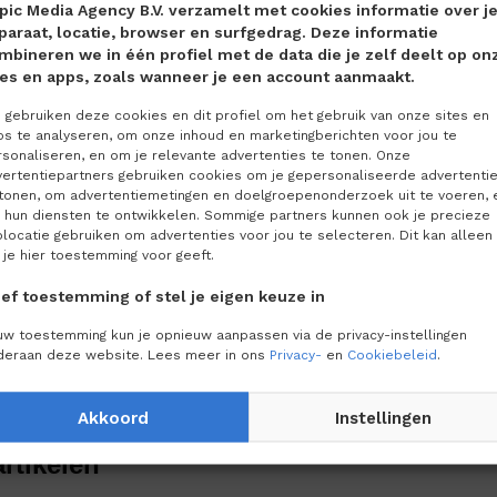
pic Media Agency B.V. verzamelt met cookies informatie over j
eit zit hem in de hoeveelheid betrokken organisaties en profess
paraat, locatie, browser en surfgedrag. Deze informatie
mbineren we in één profiel met de data die je zelf deelt op on
wisselen om goede zorg te kunnen verlenen. Denk aan de GGZ, r
tes en apps, zoals wanneer je een account aanmaakt.
rtsen. Al die domeinen hebben vaak hun eigen systemen opge
et met elkaar pratende systemen.’ Als stelselbeheerder en kenni
gebruiken deze cookies en dit profiel om het gebruik van onze sites en
ps te analyseren, om onze inhoud en marketingberichten voor jou te
sen door te werken aan data die beschikbaar, bereikbaar en bruik
sonaliseren, en om je relevante advertenties te tonen. Onze
uiste plek, voor de juiste persoon. Niessen: ‘We ontwikkelen en
vertentiepartners gebruiken cookies om je gepersonaliseerde advertenti
 tonen, om advertentiemetingen en doelgroepenonderzoek uit te voeren, 
voor zorgen dat gezondheidsinformatie eenduidig kan worden v
 hun diensten te ontwikkelen. Sommige partners kunnen ook je precieze
ang in het zorginformatiestelsel en we stimuleren samenwerkin
locatie gebruiken om advertenties voor jou te selecteren. Dit kan alleen
 je hier toestemming voor geeft.
naal. Zodat databeschikbaarheid uiteindelijk leidt tot betere en 
ers om mensen, de patiënten en de professionals van nu en in 
ef toestemming of stel je eigen keuze in
nnen ontvangen of verlenen. Data zijn daarbij maar een middel 
uw toestemming kun je opnieuw aanpassen via de privacy-instellingen
deraan deze website. Lees meer in ons
Privacy-
en
Cookiebeleid
.
Akkoord
Instellingen
rtikelen