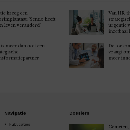
tie kreeg een
Van HR-t
rimplantaat: ‘Sentio heeft
strategis
n leven veranderd’
urgentie 
inzetbaar
is meer dan ooit een
De toekom
ategische
vraagt o
nsformatiepartner
meer inno
Navigatie
Dossiers
Publicaties
Genieten,