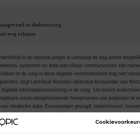
aangevend in diabeteszorg
niet weg relaxen
familielid in de diepste jungle is vandaag de dag prima mogelij
twerken, systemen en data met elkaar communiceren zijn mense
Alleen in de zorg is deze digitale verbondenheid nog niet vanz
quenties, zegt Leonique Niessen, directeur-bestuurder van Nict
digitale informatievoorziening in de zorg. ‘Uit recent onderzoek 
ermijdbare medicatiegerelateerde heropnames van patiënten te 
 van medische data. Eenvoudiger gezegd: ziekenhuizen, huisar
tiënten kunnen nu niet op elk moment beschikken over actuele 
Cookievoorkeur
chnologie. ‘Het lijkt een technisch vraagstuk, maar tegenwoordig 