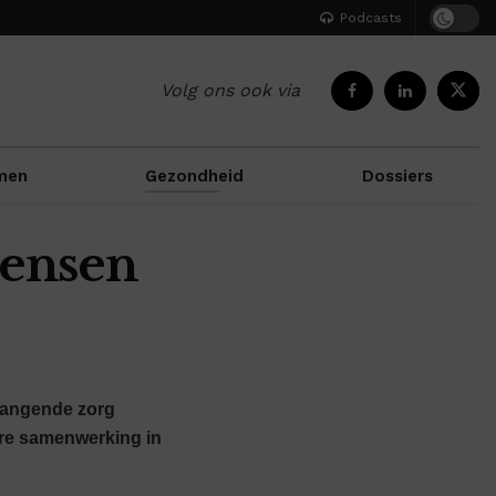
Podcasts
Volg ons ook via
men
Gezondheid
Dossiers
mensen
nhangende zorg
ere samenwerking in