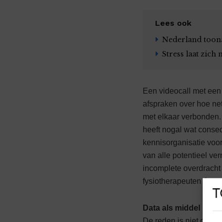
Lees ook
Nederland toon
Stress laat zich 
Een videocall met een 
afspraken over hoe ne
met elkaar verbonden. 
heeft nogal wat conse
kennisorganisatie voor 
van alle potentieel v
incomplete overdracht
fysiotherapeuten én pa
Data als middel
De reden is niet de te