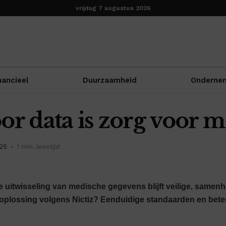
vrijdag 7 augustus 2026
nancieel
Duurzaamheid
Onderne
or data is zorg voor 
025
1 min. leestijd
e uitwisseling van medische gegevens blijft veilige, same
oplossing volgens Nictiz? Eenduidige standaarden en bet