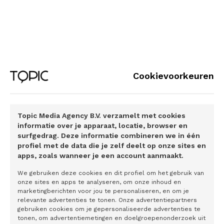
of notariskantoor als executeur aangesteld, vertelt Oomen.
“Bij iemand die alleenstaand is en twee of drie goede
doelen
als
erfgenaam maakt, is het voordeel dat er één
contactpersoon is die voor de afwikkeling zorgt en het geld
overmaakt naar de goede doelen.” Een ander voordeel:
“Als executeur moet je rekening en verantwoording aan de
Cookievoorkeuren
erfgenamen afleggen.”
Fonds op naam
Topic Media Agency B.V. verzamelt met cookies
“Schenken ‘met de warme hand’, bij leven, heeft als
informatie over je apparaat, locatie, browser en
voordeel dat de schenker bij een substantiëler bedrag ook
surfgedrag. Deze informatie combineren we in één
profiel met de data die je zelf deelt op onze sites en
invloed kan uitoefenen op de besteding van het bedrag,”
apps, zoals wanneer je een account aanmaakt.
vertelt Oomen. “Dan kun je bij een hulporganisatie of
We gebruiken deze cookies en dit profiel om het gebruik van
culturele instelling bijvoorbeeld aangeven dat je er een
onze sites en apps te analyseren, om onze inhoud en
‘etiketje’ op wilt plakken: ik vind dit een sympathiek project.
marketingberichten voor jou te personaliseren, en om je
Daar gelden dezelfde belastingfaciliteiten voor als voor
relevante advertenties te tonen. Onze advertentiepartners
gebruiken cookies om je gepersonaliseerde advertenties te
een nalatenschap.”
tonen, om advertentiemetingen en doelgroepenonderzoek uit