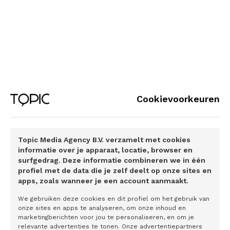
Erkenning van obesitas als chronische ziekte is
essentieel voor de mensen die hieraan lijden
Samen sterk in de wereld van de zeldzame
stofwisselingsziekten
Preventie van de longziekte
Van den Broek realiseert zich dat dat wellicht wat vreemd
Cookievoorkeuren
klinkt uit de mond van een farmaceutisch bedrijf. Immers,
hoe minder COPD-patiënten, hoe minder business. ‘Je
hoeft je geen zorgen te maken om Chiesi. Helaas stijgt het
Topic Media Agency B.V. verzamelt met cookies
aantal patienten nog altijd en merken we pas op de lange
informatie over je apparaat, locatie, browser en
termijn de effecten van wat we als maatschappij nú doen
surfgedrag. Deze informatie combineren we in één
om COPD te voorkomen. In die periode vinden we vast
profiel met de data die je zelf deelt op onze sites en
andere luchtwegaandoeningen waarbij wij van betekenis
apps, zoals wanneer je een account aanmaakt.
kunnen zijn.’ Verder is Van den Broek enthousiast maar
We gebruiken deze cookies en dit profiel om het gebruik van
bescheiden over de rol die Chiesi heeft bij de preventie
onze sites en apps te analyseren, om onze inhoud en
marketingberichten voor jou te personaliseren, en om je
van COPD. ‘Er zijn al heel veel partijen die hard werken.
relevante advertenties te tonen. Onze advertentiepartners