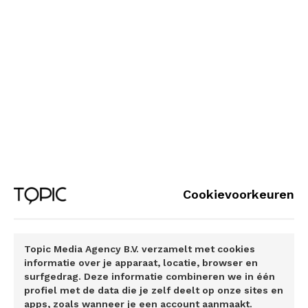
mee kon doen. Rennen, fietsen en gymlessen waren voor
mij een hele opgave. Omdat ik na schooltijd vaak heel moe
was, wilde ik mijn huiswerk tijdens de gymles maken – het
kostte heel wat discussies voordat ik daar toestemming
voor kreeg.”
Omdat de symptomen zo sterk uiteenlopen, wordt XLH nog
lang niet altijd door artsen herkend. Stamboomonderzoek
kan daarbij helpen: als je weet dat de mogelijkheid bestaat
dat je de ziekte hebt, kun je een arts daarop wijzen. En als
je de diagnose hebt, kan contact met lotgenoten een
Cookievoorkeuren
enorme steun zijn. Zo merkte ook Lydia: “In 2021 is in
Nederland een patiëntenvereniging opgericht voor mensen
met XLH. Toen ik daarover hoorde, ben ik direct lid
Topic Media Agency B.V. verzamelt met cookies
geworden. De eerste patiëntendag waar ik aan deelnam,
informatie over je apparaat, locatie, browser en
herinner mij nog goed. Zoveel mensen om me heen die
surfgedrag. Deze informatie combineren we in één
profiel met de data die je zelf deelt op onze sites en
eruitzagen zoals ik, met kromme benen of wat kleiner.
apps, zoals wanneer je een account aanmaakt.