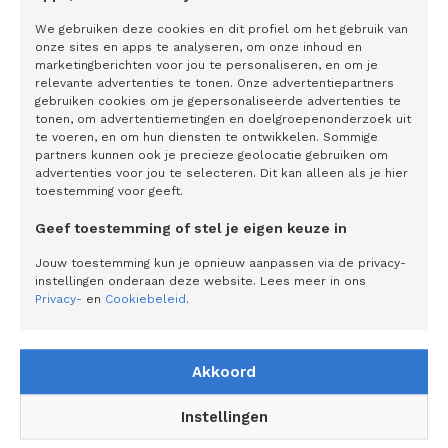
Omdat de ziekte bij mij niet in de familie voorkomt, was er
tot die dag niemand met wie ik er op dit niveau over kon
We gebruiken deze cookies en dit profiel om het gebruik van
onze sites en apps te analyseren, om onze inhoud en
praten. Deze mensen wisten echt hoe ik me voelde. Zij
marketingberichten voor jou te personaliseren, en om je
hadden te maken met dezelfde pijn en dezelfde
relevante advertenties te tonen. Onze advertentiepartners
gebruiken cookies om je gepersonaliseerde advertenties te
vermoeidheid. Daarnaast zijn deze dagen ook heel
tonen, om advertentiemetingen en doelgroepenonderzoek uit
leerzaam. In het contact met lotgenoten doe ik veel
te voeren, en om hun diensten te ontwikkelen. Sommige
partners kunnen ook je precieze geolocatie gebruiken om
informatie op en hoor ik hoe andere mensen dingen
advertenties voor jou te selecteren. Dit kan alleen als je hier
aanpakken. Dat geeft me een hoop nieuwe inzichten.
toestemming voor geeft.
Ontzettend waardevol!”
Geef toestemming of stel je eigen keuze in
Hoe wordt XLH behandeld?
Jouw toestemming kun je opnieuw aanpassen via de privacy-
instellingen onderaan deze website. Lees meer in ons
Zodra de diagnose wordt gesteld, kan de behandeling
Privacy-
en
Cookiebeleid
.
worden gestart. Dat is belangrijk, want daarmee kan
schade aan onder andere het skelet worden voorkomen.
Akkoord
Zowel kinderen als volwassen krijgen tabletten met een
actieve vorm van vitamine D en een fosfaatdrankje. De
Instellingen
dosering is maatwerk. Patiënten worden goed in de gaten