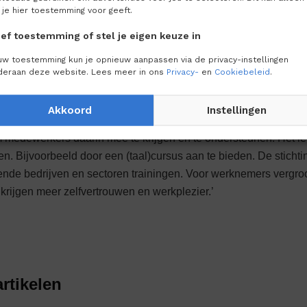
 op termijn toch iets anders moet gaan doen en wat daar voor no
 je hier toestemming voor geeft.
ef toestemming of stel je eigen keuze in
aardigheden
uw toestemming kun je opnieuw aanpassen via de privacy-instellingen
deraan deze website. Lees meer in ons
Privacy-
en
Cookiebeleid
.
werkenden heeft moeite met basisvaardigheden zoals rekenen 
ar doordat digitale vaardigheden steeds belangrijker zijn. ‘Me
Akkoord
Instellingen
 voor anderen te verbergen. Daar zijn ze heel slim in. Als werkg
 medewerkers daarin mee te krijgen en te ondersteunen. Het le
en. Bijvoorbeeld door een (taal)cursus aan te bieden. De sticht
lende bedrijven en sectoren trainingen. Voor werknemers vergro
krijgen meer zelfvertrouwen en werkplezier.’
rtikelen