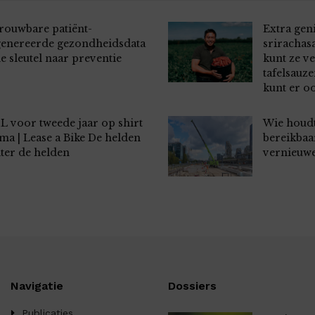
rouwbare patiënt-
Extra gen
enereerde gezondheidsdata
srirachas
de sleutel naar preventie
kunt ze ve
tafelsauze
kunt er o
L voor tweede jaar op shirt
Wie houd
ma | Lease a Bike De helden
bereikbaar
ter de helden
vernieuw
Navigatie
Dossiers
Publicaties