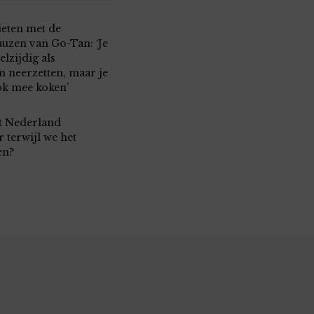
ieten met de
auzen van Go-Tan: ‘Je
elzijdig als
n neerzetten, maar je
ok mee koken’
t Nederland
 terwijl we het
en?