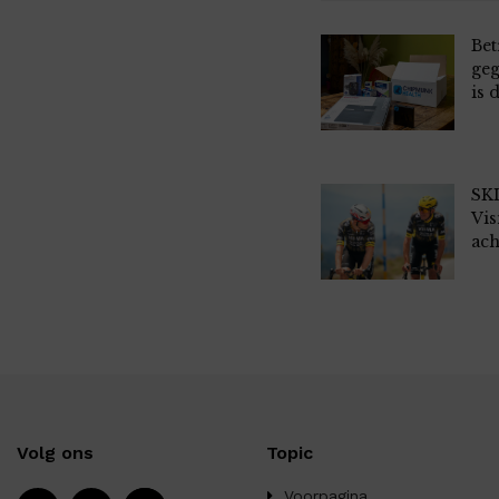
Bet
geg
is 
SKI
Vis
ach
Volg ons
Topic
Voorpagina