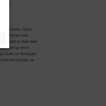
dig is.’
en schrijven. Deze
nsen schamen zich
ever moet je daar alert
vert veel op om in
ing Lezen en Schrijven
ot het hun kansen op