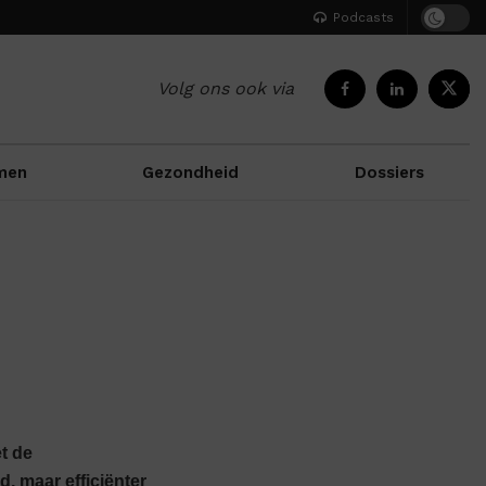
Podcasts
Volg ons ook via
men
Gezondheid
Dossiers
t de
 maar efficiënter