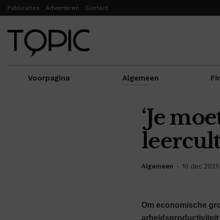
Publicaties
Adverteren
Contact
Voorpagina
Algemeen
Fi
‘Je moet
leercul
Algemeen
10 dec 2025
Om economische groe
arbeidsproductiviteit