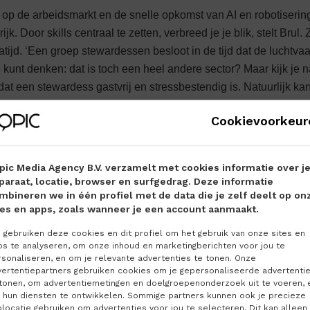
e op de arbeidsmarkt en de snelle opkomst van AI en robotisering
k. Door skills centraal te zetten, verbreed je je blik, stelt Brul.
tijd. ‘Een groep stewardessen besloot in de tijd dat de luchtvaart
 kunt denken: dat is toch een heel andere sector? Maar kijk je n
 dat een stewardess gastvrij en stressbestendig is. Natuurlijk kan
hten, maar er is genoeg ander werk. Door te kijken naar vaardi
Cookievoorkeur
ma’s worden talenten beter zichtbaar. Veel mensen hebben van zic
 Iemand die zich in vrije tijd inzet voor vrijwilligerswerk of voe
ten dan hij of zij op het werk kan laat zien.’ Met de krapte op 
pic Media Agency B.V. verzamelt met cookies informatie over j
 mensen die niet in het functieprofiel passen een kans te bie
paraat, locatie, browser en surfgedrag. Deze informatie
 wat ze gaan doen. Sectoren als de bouw en metaalelektro, maar
mbineren we in één profiel met de data die je zelf deelt op on
tes en apps, zoals wanneer je een account aanmaakt.
De meeste werkgevers bieden scholings- en ontwikkelbudgetten, maa
, vertelt Brul. ‘Het is aan jou als organisatie om je mensen te
gebruiken deze cookies en dit profiel om het gebruik van onze sites en
ps te analyseren, om onze inhoud en marketingberichten voor jou te
loopbaanpaden voor inzetten. Dat maakt inzichtelijk wat ieman
sonaliseren, en om je relevante advertenties te tonen. Onze
groeien. Al is het natuurlijk uiteindelijk de werknemer zelf die
vertentiepartners gebruiken cookies om je gepersonaliseerde advertenti
 tonen, om advertentiemetingen en doelgroepenonderzoek uit te voeren, 
iteitsvragen en duurzame inzetbaarheid geldt dezelfde wisselwe
 hun diensten te ontwikkelen. Sommige partners kunnen ook je precieze
 is het de vraag of hij of zij dat tot het pensioen volhoudt. Dus i
locatie gebruiken om advertenties voor jou te selecteren. Dit kan alleen