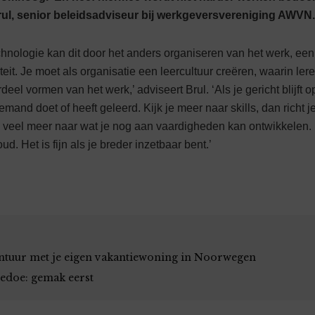
Brul, senior beleidsadviseur bij werkgeversvereniging AWVN.
chnologie kan dit door het anders organiseren van het werk, een
teit. Je moet als organisatie een leercultuur creëren, waarin le
el vormen van het werk,’ adviseert Brul. ‘Als je gericht blijft o
 iemand doet of heeft geleerd. Kijk je meer naar skills, dan richt 
us veel meer naar wat je nog aan vaardigheden kan ontwikkelen
ud. Het is fijn als je breder inzetbaar bent.’
ntuur met je eigen vakantiewoning in Noorwegen
edoe: gemak eerst