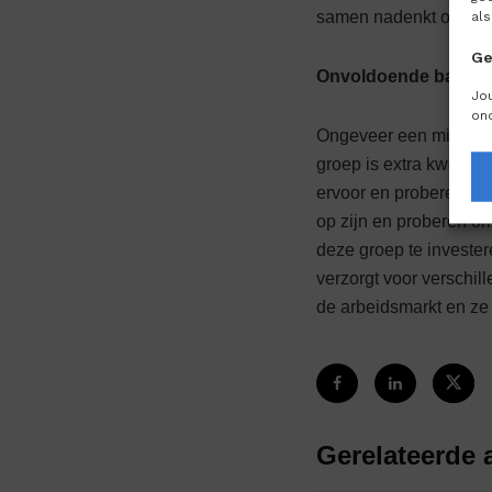
samen nadenkt of je of
als
Ge
Onvoldoende basisv
Jo
on
Ongeveer een miljoen 
groep is extra kwetsba
ervoor en proberen het
op zijn en proberen om
deze groep te invester
verzorgt voor verschil
de arbeidsmarkt en ze 
Gerelateerde a