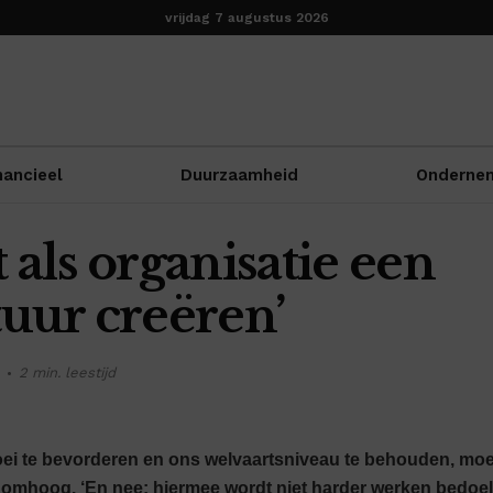
vrijdag 7 augustus 2026
nancieel
Duurzaamheid
Onderne
 als organisatie een
tuur creëren’
2 min. leestijd
i te bevorderen en ons welvaartsniveau te behouden, moe
 omhoog. ‘En nee: hiermee wordt niet harder werken bedoeld,