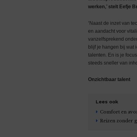
werken,’ stelt Eefje 
‘Naast de inzet van te
en aandacht voor vitali
vanzelfsprekend onderde
blijf je hangen bij wat
talenten. En is je foc
steeds sneller van inho
Onzichtbaar talent
Lees ook
Comfort en avo
Reizen zonder g