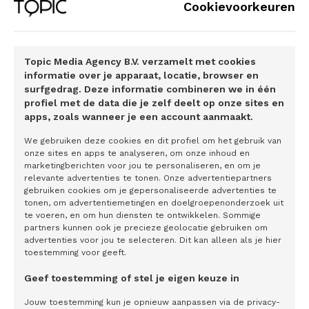
Cookievoorkeuren
enkele seconden weet ik hoe het met me gaat. Als de
waarden niet goed zijn, neemt de cardioloog contact op.
Het apparaat heeft me echt mijn leven teruggegeven. Het
Topic Media Agency B.V. verzamelt met cookies
heeft mijn angst weggenomen. Ik durf weer met een,
informatie over je apparaat, locatie, browser en
letterlijk, gerust hart op pad te gaan met mijn vrouw, zonder
surfgedrag. Deze informatie combineren we in één
profiel met de data die je zelf deelt op onze sites en
steeds bang te zijn voor onverwachte klachten. Nu gaan
apps, zoals wanneer je een account aanmaakt.
we zelfs weer op citytrip of samen een eind fietsen, al is het
We gebruiken deze cookies en dit profiel om het gebruik van
op een elektrische fiets.’’
onze sites en apps te analyseren, om onze inhoud en
marketingberichten voor jou te personaliseren, en om je
Bekijk hier de video
relevante advertenties te tonen. Onze advertentiepartners
gebruiken cookies om je gepersonaliseerde advertenties te
tonen, om advertentiemetingen en doelgroepenonderzoek uit
te voeren, en om hun diensten te ontwikkelen. Sommige
partners kunnen ook je precieze geolocatie gebruiken om
advertenties voor jou te selecteren. Dit kan alleen als je hier
toestemming voor geeft.
Interessante artikelen
Geef toestemming of stel je eigen keuze in
Jouw toestemming kun je opnieuw aanpassen via de privacy-
Betrouwbare patiënt-gegenereerde