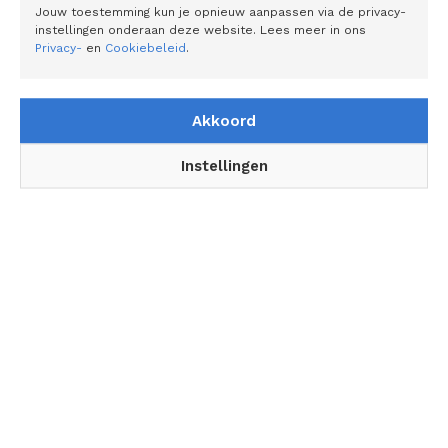
Gerelateerde artikelen
Jouw toestemming kun je opnieuw aanpassen via de privacy-
instellingen onderaan deze website. Lees meer in ons
Privacy-
en
Cookiebeleid
.
De eiermachines van Moba maken de
eiersector slimmer, efficiënter en
duurzamer
Akkoord
Europese EV-laadkabels van Voldt: Kwaliteit
Instellingen
als consequente belofte
Ruimte is hét knelpunt bij energiesysteem
van de toekomst
‘We staan aan de vooravond van de
volgende landbouwrevolutie’