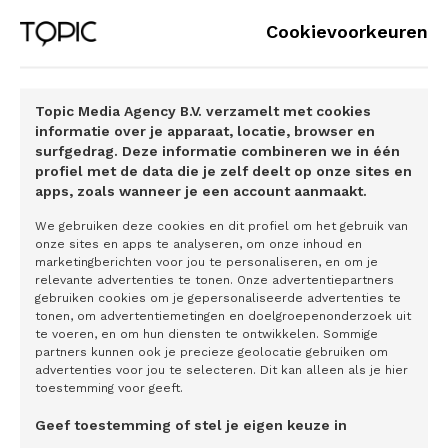
met radiatoren die groot genoeg zijn voor lage
Cookievoorkeuren
temperatuurverwarming. Een goed geïsoleerd huis heeft in
de winter weinig warmte nodig. Warmte ontsnapt snel via
dak, muren, ramen en vloer. Goede isolatie is als een
warme deken voor je huis, en dat betekent lagere
Topic Media Agency B.V. verzamelt met cookies
informatie over je apparaat, locatie, browser en
energiekosten en een comfortabeler en groener leven.
surfgedrag. Deze informatie combineren we in één
profiel met de data die je zelf deelt op onze sites en
Isoleren is een investering, maar met de juiste subsidies en
apps, zoals wanneer je een account aanmaakt.
leningen wordt het een slimme zet voor zowel comfort en
We gebruiken deze cookies en dit profiel om het gebruik van
duurzaamheid. En dat je woning door een goede isolatie in
onze sites en apps te analyseren, om onze inhoud en
waarde stijgt is natuurlijk alleen maar mooi meegenomen.
marketingberichten voor jou te personaliseren, en om je
Dus of je nu zelf aan de slag gaat of professionals
relevante advertenties te tonen. Onze advertentiepartners
gebruiken cookies om je gepersonaliseerde advertenties te
inschakelt: wacht niet langer, maar maak je huis klaar voor
tonen, om advertentiemetingen en doelgroepenonderzoek uit
een duurzame, warme winter.
te voeren, en om hun diensten te ontwikkelen. Sommige
partners kunnen ook je precieze geolocatie gebruiken om
advertenties voor jou te selecteren. Dit kan alleen als je hier
toestemming voor geeft.
Geef toestemming of stel je eigen keuze in