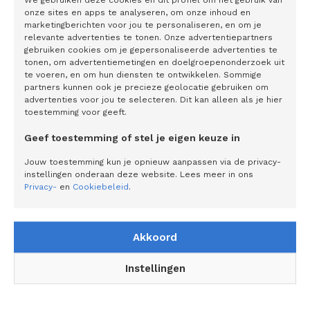
managementsystemen of home management- systemen.’
onze sites en apps te analyseren, om onze inhoud en
Door het energievraagstuk holistisch te benaderen, wordt
marketingberichten voor jou te personaliseren, en om je
relevante advertenties te tonen. Onze advertentiepartners
niet alleen netcongestie verminderd, maar ontstaat een
gebruiken cookies om je gepersonaliseerde advertenties te
veerkrachtig, toekomstbestendig energiesysteem dat
tonen, om advertentiemetingen en doelgroepenonderzoek uit
te voeren, en om hun diensten te ontwikkelen. Sommige
betrouwbaar en toegankelijk is voor burgers, bedrijven en
partners kunnen ook je precieze geolocatie gebruiken om
industrie. Flexibiliteit, normering, standaardisatie, slimme
advertenties voor jou te selecteren. Dit kan alleen als je hier
aansturing en nieuwe contractvormen kunnen de
toestemming voor geeft.
piekbelasting verminderen. Een van de oplossingen is een
Geef toestemming of stel je eigen keuze in
flexibele contractvorm, waarbij een gebruiker buiten
Jouw toestemming kun je opnieuw aanpassen via de privacy-
piekdrukte zijn stroomgebruikoptimaliseert. Als voorbeeld
instellingen onderaan deze website. Lees meer in ons
noemt Pon het afsluiten van groepscontracten voor een
Privacy-
en
Cookiebeleid
.
bedrijventerrein, waarbij de bedrijven onderling hun
energieverbruik binnen een maximum- capaciteit
Akkoord
optimaliseren. En ook de consument speelt een rol in het
toekomst- bestendig energiesysteem. ‘Thuis heb je, als je
Instellingen
met je elektrische auto thuiskomt, een batterij voor de deur
staan. Slimme aansturing zorgt ervoor dat deze aan het
begin van de avond energie levert, waarna de batterij ’s