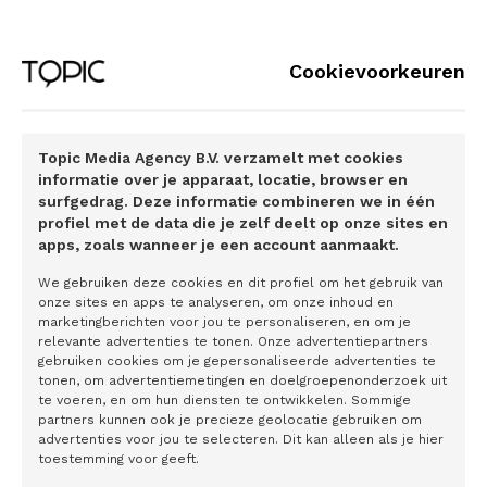
rijke geschiedenis en weelderige landschappen. Kastelen
in Gelderland bieden bezoekers een kijkje in het verleden.
Deze imposante bouwwerken, vaak omringd door
Cookievoorkeuren
prachtige tuinen en parken, zijn getuigen van een rijke
geschiedenis. Rondleidingen en evenementen op deze
locaties brengen de verhalen van vroeger tot leven, terwijl
Topic Media Agency B.V. verzamelt met cookies
de goed bewaarde architectuur een tastbaar verband met
informatie over je apparaat, locatie, browser en
surfgedrag. Deze informatie combineren we in één
het verleden biedt. Daarnaast biedt Gelderland talloze
profiel met de data die je zelf deelt op onze sites en
mogelijkheden voor natuurliefhebbers. Uitgestrekte
apps, zoals wanneer je een account aanmaakt.
bossen, heidevelden en rivieren nodigen uit tot lange
We gebruiken deze cookies en dit profiel om het gebruik van
wandelingen en fietstochten. De biodiversiteit in deze
onze sites en apps te analyseren, om onze inhoud en
gebieden wordt zorgvuldig beheerd, waardoor flora en
marketingberichten voor jou te personaliseren, en om je
relevante advertenties te tonen. Onze advertentiepartners
fauna kunnen floreren. Bezoekers kunnen genieten van de
gebruiken cookies om je gepersonaliseerde advertenties te
schoonheid van de natuur terwijl ze bijdragen aan het
tonen, om advertentiemetingen en doelgroepenonderzoek uit
behoud ervan door bewust recreatiegedrag.
te voeren, en om hun diensten te ontwikkelen. Sommige
partners kunnen ook je precieze geolocatie gebruiken om
advertenties voor jou te selecteren. Dit kan alleen als je hier
toestemming voor geeft.