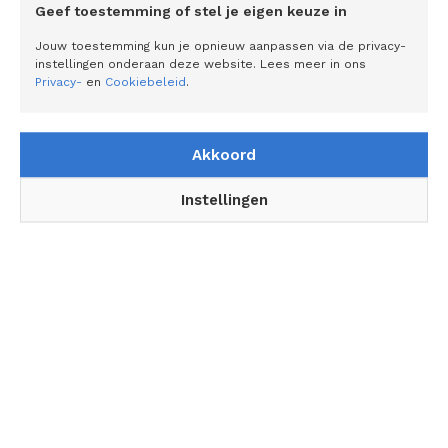
Geef toestemming of stel je eigen keuze in
Gerelateerde artikelen
Jouw toestemming kun je opnieuw aanpassen via de privacy-
instellingen onderaan deze website. Lees meer in ons
Privacy-
en
Cookiebeleid
.
Betrouwbare patiënt-gegenereerde
gezondheidsdata is de sleutel naar
preventie
Akkoord
Extra genieten met de srirachasauzen van
Instellingen
Go-Tan: ‘Je kunt ze veelzijdig als
tafelsauzen neerzetten, maar je kunt er ook
mee koken’
SKIL voor tweede jaar op shirt Visma |
Lease a Bike De helden achter de helden
Wie houdt Nederland bereikbaar terwijl we
het vernieuwen?