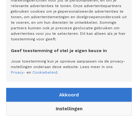
marketingberichten voor jou te personaliseren, en om je
preventie
relevante advertenties te tonen. Onze advertentiepartners
gebruiken cookies om je gepersonaliseerde advertenties te
Extra genieten met de srirachasauzen van
tonen, om advertentiemetingen en doelgroepenonderzoek uit
te voeren, en om hun diensten te ontwikkelen. Sommige
Go-Tan: ‘Je kunt ze veelzijdig als
partners kunnen ook je precieze geolocatie gebruiken om
tafelsauzen neerzetten, maar je kunt er ook
advertenties voor jou te selecteren. Dit kan alleen als je hier
mee koken’
toestemming voor geeft.
SKIL voor tweede jaar op shirt Visma |
Geef toestemming of stel je eigen keuze in
Lease a Bike De helden achter de helden
Jouw toestemming kun je opnieuw aanpassen via de privacy-
instellingen onderaan deze website. Lees meer in ons
Privacy-
en
Cookiebeleid
.
Wie houdt Nederland bereikbaar terwijl we
het vernieuwen?
Akkoord
Instellingen
Volg ons