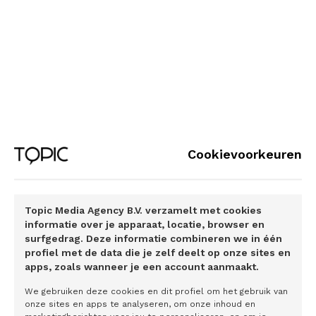
door onafhankelijke fietstests. Verschillende modellen uit
ons assor­timent zijn bekroond door onder meer Fietstest.nl
vanwege hun kwaliteit, comfort en design. Benieuwd hoe
dat voelt? Bezoek een van onze gespeci­aliseerde dealers
en probeer het zelf. Ervaar waarom een QWIC niet zomaar
een E-bike is, maar een fiets die je elke dag met plezier
wilt rijden.
Zin om deze zomer meer te ontdekken? Stap op een
Cookievoorkeuren
QWIC en ervaar hoe mooi fietsen kan zijn.
Topic Media Agency B.V. verzamelt met cookies
informatie over je apparaat, locatie, browser en
surfgedrag. Deze informatie combineren we in één
Interessante artikelen
profiel met de data die je zelf deelt op onze sites en
apps, zoals wanneer je een account aanmaakt.
We gebruiken deze cookies en dit profiel om het gebruik van
Betrouwbare patiënt-gegenereerde
onze sites en apps te analyseren, om onze inhoud en
gezondheidsdata is de sleutel naar