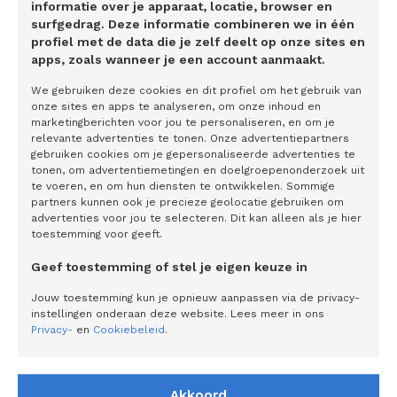
informatie over je apparaat, locatie, browser en
zijn er één keer per jaar mee bezig, als ze voor de aangifte
surfgedrag. Deze informatie combineren we in één
de gegevens bij elkaar zoeken voor hun boekhouder.”
profiel met de data die je zelf deelt op onze sites en
apps, zoals wanneer je een account aanmaakt.
Persoonlijke maat
We gebruiken deze cookies en dit profiel om het gebruik van
onze sites en apps te analyseren, om onze inhoud en
Gevraagd naar het geheim achter Voldaan, antwoordt
marketingberichten voor jou te personaliseren, en om je
Buijs: “We verkopen alleen dít product. We hebben het zo
relevante advertenties te tonen. Onze advertentiepartners
eenvoudig mogelijk gemaakt. Dit is waar de hele
gebruiken cookies om je gepersonaliseerde advertenties te
tonen, om advertentiemetingen en doelgroepenonderzoek uit
organisatie de hele dag mee bezig is en niks anders. We
te voeren, en om hun diensten te ontwikkelen. Sommige
kijken in onze dienstverlening naar de mens als
partners kunnen ook je precieze geolocatie gebruiken om
advertenties voor jou te selecteren. Dit kan alleen als je hier
ondernemer.” Als voorbeeld gebruikt Buijs een
toestemming voor geeft.
bouwvakker. “Die staat overdag op de bouwplaats. Die
Geef toestemming of stel je eigen keuze in
vragen we via Whatsapp om documenten aan te leveren of
bellen ze even. Het past bij de eenvoud die we nastreven
Jouw toestemming kun je opnieuw aanpassen via de privacy-
instellingen onderaan deze website. Lees meer in ons
in ons product. Dat we onze processen hebben
Privacy-
en
Cookiebeleid
.
geautomatiseerd, betekent niet dat we de menselijke maat
uit het oog verliezen. We hebben geen keuzemenu’s of zo.
Er is altijd iemand die de telefoon oppakt.”
Akkoord