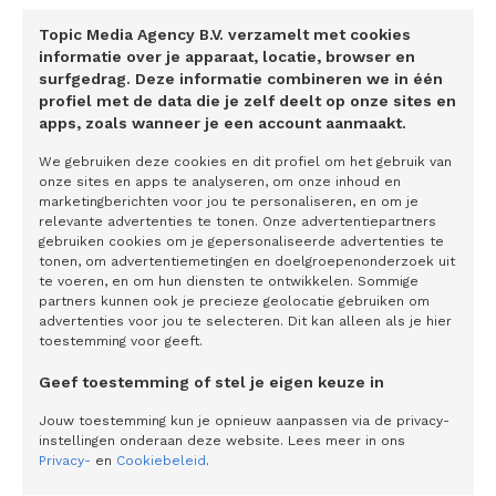
2 weken tussen de operaties. Sinds kort biedt Bergman
Topic Media Agency B.V. verzamelt met cookies
Clinics op een aantal plekken de mogelijkheid om beide
informatie over je apparaat, locatie, browser en
ogen op dezelfde dag te opereren, vertelt Achterberg. ‘Dat
surfgedrag. Deze informatie combineren we in één
wordt wereldwijd nog niet al te lang gedaan, maar uit
profiel met de data die je zelf deelt op onze sites en
apps, zoals wanneer je een account aanmaakt.
onderzoek blijkt dat het kan. Als beide ogen tegelijkertijd
zijn geopereerd, scheelt dat in het aantal bezoeken aan de
We gebruiken deze cookies en dit profiel om het gebruik van
onze sites en apps te analyseren, om onze inhoud en
kliniek en qua hersteltijd. Voor het vervoer naar de kliniek
marketingberichten voor jou te personaliseren, en om je
ben je afhankelijk van iemand die je brengt en haalt.’
relevante advertenties te tonen. Onze advertentiepartners
gebruiken cookies om je gepersonaliseerde advertenties te
Na de operatie kun je weer snel je normale leven
tonen, om advertentiemetingen en doelgroepenonderzoek uit
te voeren, en om hun diensten te ontwikkelen. Sommige
oppakken. ‘Je moet vier weken druppelen met
partners kunnen ook je precieze geolocatie gebruiken om
ontstekingsremmers, maar de hersteltijd is veel korter.
advertenties voor jou te selecteren. Dit kan alleen als je hier
toestemming voor geeft.
Vaak zien mensen één dag na de staaroperatie alweer
helder. We geven het advies om de eerste week na de
Geef toestemming of stel je eigen keuze in
operatie rustig aan te doen. Daarna kun je in principe weer
Jouw toestemming kun je opnieuw aanpassen via de privacy-
alles doen.’
instellingen onderaan deze website. Lees meer in ons
Privacy-
en
Cookiebeleid
.
Het komt voor dat mensen de operatie spannend vinden,