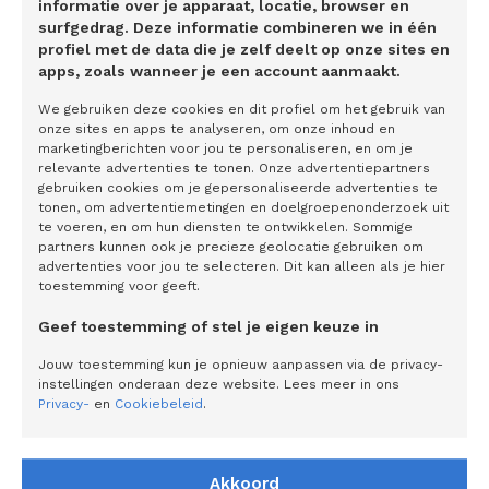
informatie over je apparaat, locatie, browser en
beloont met een smaakvolle culinaire afsluiting om daarna
surfgedrag. Deze informatie combineren we in één
profiel met de data die je zelf deelt op onze sites en
voldaan in een heerlijk schoon bed te ploffen.
apps, zoals wanneer je een account aanmaakt.
We gebruiken deze cookies en dit profiel om het gebruik van
onze sites en apps te analyseren, om onze inhoud en
marketingberichten voor jou te personaliseren, en om je
relevante advertenties te tonen. Onze advertentiepartners
Gerelateerde artikelen
gebruiken cookies om je gepersonaliseerde advertenties te
tonen, om advertentiemetingen en doelgroepenonderzoek uit
te voeren, en om hun diensten te ontwikkelen. Sommige
partners kunnen ook je precieze geolocatie gebruiken om
Betrouwbare patiënt-gegenereerde
advertenties voor jou te selecteren. Dit kan alleen als je hier
gezondheidsdata is de sleutel naar
toestemming voor geeft.
preventie
Geef toestemming of stel je eigen keuze in
Extra genieten met de srirachasauzen van
Jouw toestemming kun je opnieuw aanpassen via de privacy-
Go-Tan: ‘Je kunt ze veelzijdig als
instellingen onderaan deze website. Lees meer in ons
tafelsauzen neerzetten, maar je kunt er ook
Privacy-
en
Cookiebeleid
.
mee koken’
SKIL voor tweede jaar op shirt Visma |
Akkoord