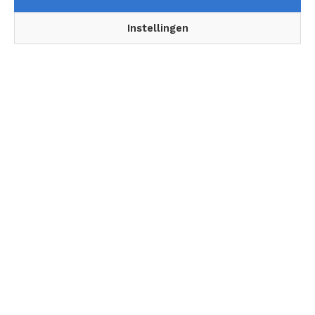
Lease a Bike De helden achter de helden
Instellingen
Wie houdt Nederland bereikbaar terwijl we
het vernieuwen?
Volg ons
Topic
Voorpagina
Algemeen