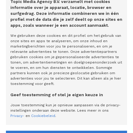
Topic Media Agency B.V. verzamelt met cookies
informatie over je apparaat, locatie, browser en
Jan Slagter, directeur Omroep MAX
surfgedrag. Deze informatie combineren we in één
ALTIJD MAATWERK EN PERSOONLIJK
profiel met de data die je zelf deelt op onze sites en
apps, zoals wanneer je een account aanmaakt.
We gebruiken deze cookies en dit profiel om het gebruik van
onze sites en apps te analyseren, om onze inhoud en
marketingberichten voor jou te personaliseren, en om je
relevante advertenties te tonen. Onze advertentiepartners
gebruiken cookies om je gepersonaliseerde advertenties te
Gerelateerde artikelen
tonen, om advertentiemetingen en doelgroepenonderzoek uit
te voeren, en om hun diensten te ontwikkelen. Sommige
partners kunnen ook je precieze geolocatie gebruiken om
advertenties voor jou te selecteren. Dit kan alleen als je hier
Betrouwbare patiënt-gegenereerde
toestemming voor geeft.
gezondheidsdata is de sleutel naar
preventie
Geef toestemming of stel je eigen keuze in
Jouw toestemming kun je opnieuw aanpassen via de privacy-
Extra genieten met de srirachasauzen van
instellingen onderaan deze website. Lees meer in ons
Go-Tan: ‘Je kunt ze veelzijdig als
Privacy-
en
Cookiebeleid
.
tafelsauzen neerzetten, maar je kunt er ook
mee koken’