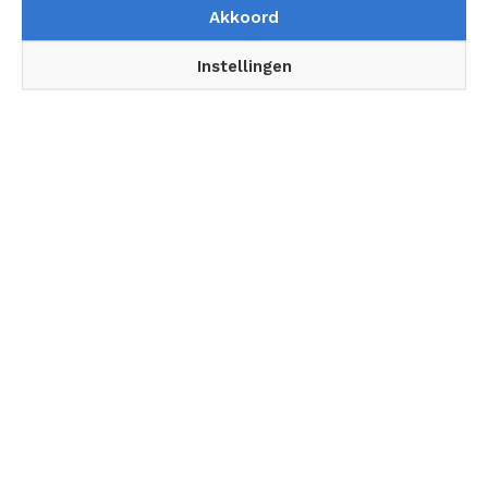
Akkoord
SKIL voor tweede jaar op shirt Visma |
Lease a Bike De helden achter de helden
Instellingen
Wie houdt Nederland bereikbaar terwijl we
het vernieuwen?
Volg ons
Topic