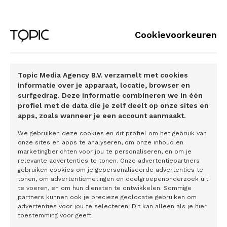
worden gedaan.
Levenslust terug
Cookievoorkeuren
Een simpel meettestje wijst uit of je een testosterontekort
hebt. Zo simpel dat je je kunt afvragen: waarom weten niet
Topic Media Agency B.V. verzamelt met cookies
alle mannen standaard hun testosteronwaarde? In
informatie over je apparaat, locatie, browser en
bijvoorbeeld de Verenigde Staten is dat heel normaal. In
surfgedrag. Deze informatie combineren we in één
profiel met de data die je zelf deelt op onze sites en
Nederland weten we dat bijna veertig procent van de
apps, zoals wanneer je een account aanmaakt.
mannen van 45 jaar en ouder een tekort heeft aan
testosteron. Toch wordt maar 5 procent daarvoor
We gebruiken deze cookies en dit profiel om het gebruik van
onze sites en apps te analyseren, om onze inhoud en
behandeld (vergelijkbaar met het lage percentage vrouwen
marketingberichten voor jou te personaliseren, en om je
in de overgang die daarvoor een behandeling ondergaan).
relevante advertenties te tonen. Onze advertentiepartners
gebruiken cookies om je gepersonaliseerde advertenties te
Is de waarde te laag? Met meer bewegen, minder alcohol
tonen, om advertentiemetingen en doelgroepenonderzoek uit
en een gezond dieet kun je de klachten al verminderen.
te voeren, en om hun diensten te ontwikkelen. Sommige
partners kunnen ook je precieze geolocatie gebruiken om
Maar vaak is aanvullende medicatie nodig. Vergelijk het
advertenties voor jou te selecteren. Dit kan alleen als je hier
effect met diabetes: als je lichaam de insuline niet meer
toestemming voor geeft.
(voldoende) aanmaakt, krijg je deze toegediend. Een