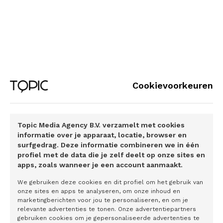
Van Vlem. ‘Daar heeft hij een raadsman voor nodig en dat
is de rol die je als accountant kunt vervullen. Ook omdat
technologie steeds meer inzichten biedt.’
De taal van de accountant
Die visie op efficiëntie is precies waarom AdminPulse is
gebouwd. Niet als nóg een innovatieve tool, maar als
Cookievoorkeuren
software die aansluit op hoe accountants écht werken.
‘Onze kantoorsoftware helpt het overzicht te houden,’ legt
Van Vlem uit. ‘We geven inzicht: wat er vandaag, morgen
Topic Media Agency B.V. verzamelt met cookies
en volgende week moet gebeuren. Waardoor er ruimte
informatie over je apparaat, locatie, browser en
ontstaat om met de klant in gesprek te gaan over kansen
surfgedrag. Deze informatie combineren we in één
voor hun onderneming.’ Dat is ook wat Van der Vis
profiel met de data die je zelf deelt op onze sites en
terugziet in de praktijk. ‘AdminPulse is enorm intuïtief.
apps, zoals wanneer je een account aanmaakt.
Functies zoals de recent geopende relaties en de
We gebruiken deze cookies en dit profiel om het gebruik van
taaksjablonen tonen dat AdminPulse echt onze taal
onze sites en apps te analyseren, om onze inhoud en
marketingberichten voor jou te personaliseren, en om je
spreekt.’ Die combinatie van overzicht en controle zorgt
relevante advertenties te tonen. Onze advertentiepartners
ervoor dat Rekenmaatje kan blijven groeien zonder de
gebruiken cookies om je gepersonaliseerde advertenties te