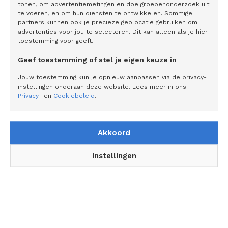
tonen, om advertentiemetingen en doelgroepenonderzoek uit
druk op het team te verhogen.
te voeren, en om hun diensten te ontwikkelen. Sommige
partners kunnen ook je precieze geolocatie gebruiken om
Wil je weten hoe jouw kantoor zich kan voorbereiden
advertenties voor jou te selecteren. Dit kan alleen als je hier
op de toekomst van het beroep? Klik hier voor het e-
toestemming voor geeft.
book 'Kantelpunten in de sector', een praktische gids
vol inzichten om sterker en met meer zelfvertrouwen
Geef toestemming of stel je eigen keuze in
te ondernemen.
Jouw toestemming kun je opnieuw aanpassen via de privacy-
instellingen onderaan deze website. Lees meer in ons
Privacy-
en
Cookiebeleid
.
Interessante artikelen
Akkoord
Instellingen
Betrouwbare patiënt-gegenereerde
gezondheidsdata is de sleutel naar
preventie
Extra genieten met de srirachasauzen van
Go-Tan: ‘Je kunt ze veelzijdig als