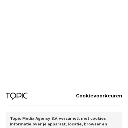
de chafunctie. Zo proberen ze persoonlijke gegevens en
geldbedragen te stelen. Volg daarom altijd de
veiligheidsrichtlijnen van de site of app waar je boekt, en
als je denkt dat er iets mis is kun je direct contact opnemen
met de klantenservice van deze boeking-site. Wil je meer
informatie en tips over je online veiligheid als je een
vakantie boekt of op vakantie bent? Veiliginternetten.nl is
dé website voor tips, tricks en praktische stap-voor-stap
uitleg over online veiligheid. Je vindt er informatie over
bijvoorbeeld online privacy, hoe je veilig gebruikmaakt van
wifi, wat je kunt doen of beter kan laten op sociale media,
en hoe je veilig kan internetbankieren.
Cookievoorkeuren
Lees ook
Gezonder eten lukt beter in kleine stapjes
Topic Media Agency B.V. verzamelt met cookies
Lekker in je vel en meer rust in je hoofd
informatie over je apparaat, locatie, browser en