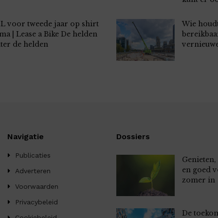
L voor tweede jaar op shirt
Wie houd
ma | Lease a Bike De helden
bereikbaar
ter de helden
vernieuw
Navigatie
Dossiers
Publicaties
Genieten,
en goed v
Adverteren
zomer in
Voorwaarden
Privacybeleid
De toekom
Cookiebeleid