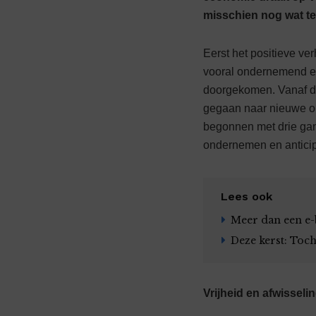
misschien nog wat te 
Eerst het positieve ve
vooral ondernemend en 
doorgekomen. Vanaf de
gegaan naar nieuwe omz
begonnen met drie ga
ondernemen en antici
Lees ook
Meer dan een e-b
Deze kerst: Toch
Vrijheid en afwisseli