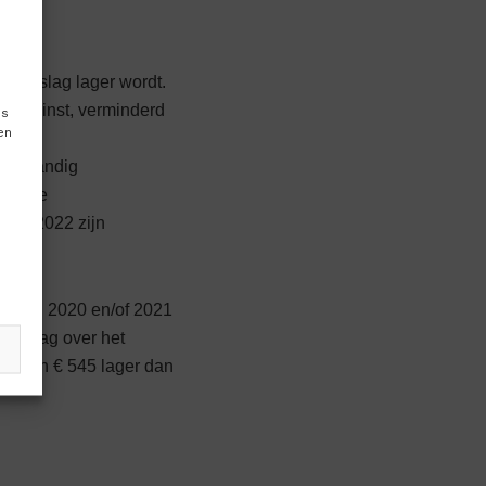
e aanslag lager wordt.
n de winst, verminderd
es
en
zelfstandig
fiscale
anaf 2022 zijn
 je in 2020 en/of 2021
aanslag over het
er dan € 545 lager dan