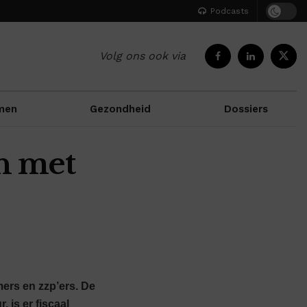
Podcasts
Volg ons ook via
men
Gezondheid
Dossiers
n met
ers en zzp’ers. De
 is er fiscaal