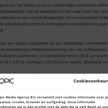
 groei van het aantal zzp’ers en zelfstandigen niet kunnen afre
ling belangrijker dan de zekerheid van een vaste baan. De coron
sbaarheid van veel zzp’ers blootgelegd. Het nieuwe kabinet Rutt
e arbeidsmarkt zzp’ers liever terugkeren in loondienst en gaa
id.
staan een aantal maatregelen die alle zelfstandige ondernemers
 een arbeidsongeschiktheidsverzekering voor alle zelfstandigen. 
 individuen voorkomen. De verzekering moet in 2024 van kracht 
en de € 120 tot maximaal € 220 bruto per maand, afhankelijk va
efst af van het verschil in fiscale behandeling tussen zzp’ers en
Cookievoorkeur
lde afbouw van de zelfstandigenaftrek. De zelfstandigenaftrek
teruggebracht tot 1200 euro in 2030. Zelfstandigen worden ge
enseerd via de verhoging van de arbeidskorting, dus de eerste 
pic Media Agency B.V. verzamelt met cookies informatie over j
voor de hoogte van de belastingaanslag.
paraat, locatie, browser en surfgedrag. Deze informatie
mbineren we in één profiel met de data die je zelf deelt op on