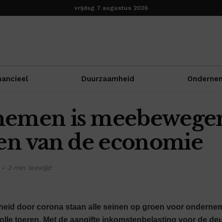
vrijdag 7 augustus 2026
nancieel
Duurzaamheid
Onderne
emen is meebewege
en van de economie
3 min. leestijd
heid door corona staan alle seinen op groen voor ondernem
lle toeren. Met de aangifte inkomstenbelasting voor de deur,