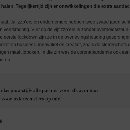
halen. Tegelijkertijd zijn er ontwikkelingen die extra aanda
rhaal. Ja, zzp’ers en ondernemers hebben twee zware jaren ach
veerkrachtig. Vier op de vijf zzp’ers is zonder overheidssteun 
 eerste lockdown zijn ze in de overlevingshouding gesprongen
et en business. Innovatief en creatief, zoals de sterrenchefs d
ngen maaltijdboxen. In die zin was de coronapandemie ook ee
peren.
ike: jouw stijlvolle partner voor elk avontuur
 voor iedereen vlees op tafel
ng