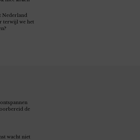
t Nederland
 terwijl we het
en?
 ontspannen
oorbereid de
st wacht niet