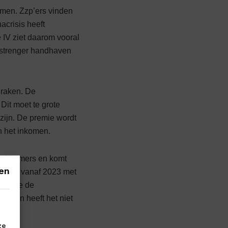
mmen. Zzp’ers vinden
acrisis heeft
e IV ziet daarom vooral
t strenger handhaven
 raken. De
Dit moet te grote
zijn. De premie wordt
n het inkomen.
 werknemers en komt
en
 wordt vanaf 2023 met
durende de
jaren heeft het niet
e
ze