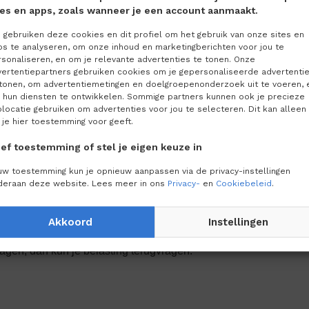
tes en apps, zoals wanneer je een account aanmaakt.
gebruiken deze cookies en dit profiel om het gebruik van onze sites en
ps te analyseren, om onze inhoud en marketingberichten voor jou te
er een paar belangrijke aftrekposten. Hiermee kun je zorgen dat j
sonaliseren, en om je relevante advertenties te tonen. Onze
aftrek heb je recht op de mkb-winstvrijstelling. Deze is 14% va
vertentiepartners gebruiken cookies om je gepersonaliseerde advertenti
 tonen, om advertentiemetingen en doelgroepenonderzoek uit te voeren, 
rek. Twee andere belangrijke aftrekposten zijn de
 hun diensten te ontwikkelen. Sommige partners kunnen ook je precieze
esteringsaftrek en de premies voor je pensioenvoorziening. Als 
locatie gebruiken om advertenties voor jou te selecteren. Dit kan alleen
 je hier toestemming voor geeft.
oet je zelf je pensioenvoorziening regelen. Daarbij leveren de 
en stortingen voor een lijfrenteverzekering belastingaftrek op. V
ef toestemming of stel je eigen keuze in
inkomen boven € 68.507 nog maximaal 40% aftrekbaar.
uw toestemming kun je opnieuw aanpassen via de privacy-instellingen
deraan deze website. Lees meer in ons
Privacy-
en
Cookiebeleid
.
eling is middeling. Hiervoor kom je mogelijk in aanmerking als
 omzet had. Bij middeling (her)berekent de Belastingdienst de 
Akkoord
Instellingen
er drie aaneengesloten kalenderjaren. Is het totaal hiervan me
agen, dan kun je belasting terugvragen.