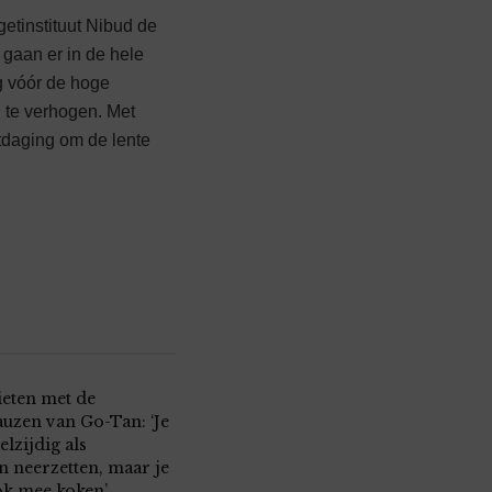
getinstituut Nibud de
 gaan er in de hele
og vóór de hoge
en te verhogen. Met
itdaging om de lente
ieten met de
auzen van Go-Tan: ‘Je
elzijdig als
n neerzetten, maar je
ok mee koken’