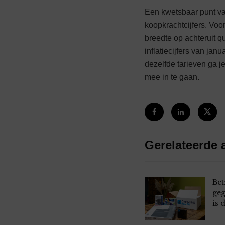
Een kwetsbaar punt van 
koopkrachtcijfers. Voo
breedte op achteruit q
inflatiecijfers van jan
dezelfde tarieven ga j
mee in te gaan.
Gerelateerde a
Bet
geg
is 