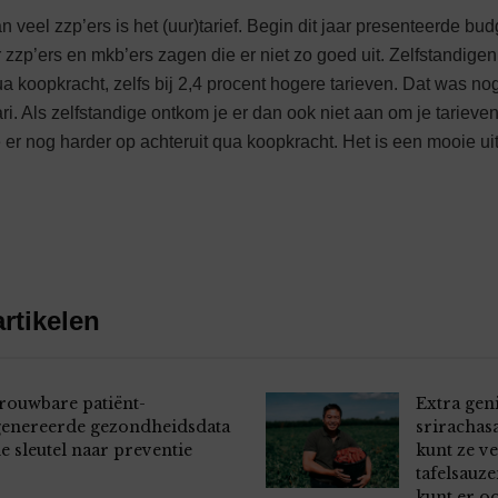
veel zzp’ers is het (uur)tarief. Begin dit jaar presenteerde bud
r zzp’ers en mkb’ers zagen die er niet zo goed uit. Zelfstandigen
ua koopkracht, zelfs bij 2,4 procent hogere tarieven. Dat was n
uari. Als zelfstandige ontkom je er dan ook niet aan om je tariev
e er nog harder op achteruit qua koopkracht. Het is een mooie u
rtikelen
rouwbare patiënt-
Extra gen
enereerde gezondheidsdata
srirachas
de sleutel naar preventie
kunt ze ve
tafelsauze
kunt er o