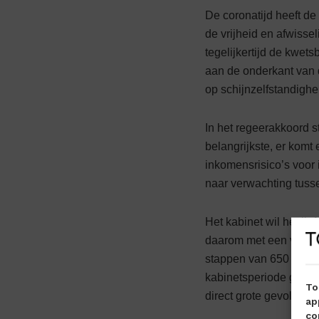
De coronatijd heeft de
de vrijheid en afwisse
tegelijkertijd de kwet
aan de onderkant van d
op schijnzelfstandighe
In het regeerakkoord 
belangrijkste, er komt
inkomensrisico’s voor
naar verwachting tuss
Het kabinet wil het li
daarom met een versne
stappen van 650 euro 
kabinetsperiode gecomp
To
direct grote gevolgen 
ap
co