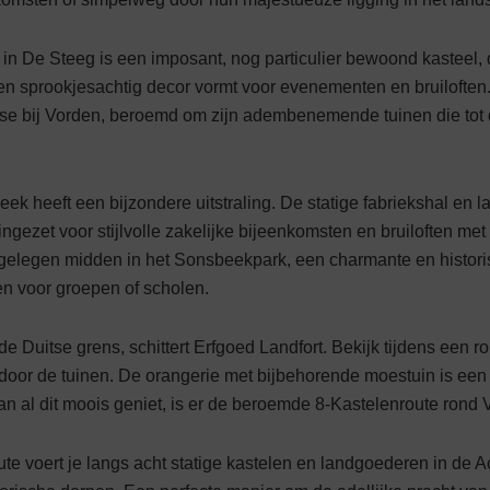
 De Steeg is een imposant, nog particulier bewoond kasteel, d
en sprookjesachtig decor vormt voor evenementen en brui­loften
sse bij Vorden, beroemd om zijn adembenemende tuinen die tot
ek heeft een bijzondere uitstraling. De statige fabriekshal e
gezet voor stijlvolle zakelijke bijeenkomsten en bruiloften met
 gelegen midden in het Sonsbeekpark, een charmante en histori
en voor groepen of scholen.
de Duitse grens, schittert Erfgoed Landfort. Bekijk tijdens een r
door de tuinen. De orangerie met bijbehorende moes­tuin is een 
 van al dit moois geniet, is er de beroemde 8-Kastelenroute rond 
ute voert je langs acht statige kastelen en landgoederen in de 