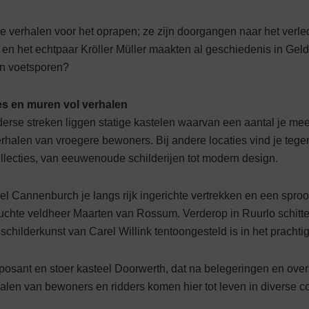
de verhalen voor het oprapen; ze zijn doorgangen naar het verle
en het echtpaar Kröl­ler­ Müller maakten al geschiedenis in Gel
un voetsporen?
es en muren vol verhalen
erse streken liggen statige kastelen waarvan een aantal je mee
rhalen van vroe­gere bewoners. Bij andere locaties vind je te
llecties, van eeuwenoude schilderijen tot modern design.
el Cannenburch je langs rijk ingerichte vertrekken en een spro
ruchte veldheer Maarten van Rossum. Verderop in Ruurlo schitte
 schilderkunst van Carel Willink tentoongesteld is in het pracht
posant en stoer kasteel Doorwerth, dat na belege­ringen en ove
alen van bewo­ners en ridders komen hier tot leven in diverse co