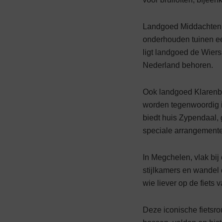
Landgoed Middachten in
onder­houden tuinen e
ligt landgoed de Wier
Nederland behoren.
Ook landgoed Klarenbe
worden tegenwoordig in
biedt huis Zypendaal,
speciale arran­gement
In Megchelen, vlak bij 
stijlkamers en wandel 
wie liever op de fiets
Deze iconische fietsro