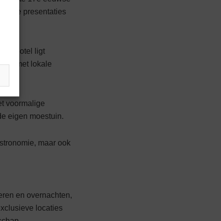
htige presen­taties
le hotel ligt
aties met lokale
et voormalige
 de eigen moestuin.
astronomie, maar ook
neren en overnachten,
xclusieve locaties
schap.