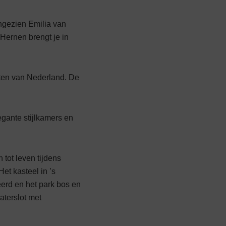
angezien Emilia van
Hernen brengt je in
ten van Nederland. De
gante stijlkamers en
tot leven tijdens
et kasteel in ’s
erd en het park­ bos en
aterslot met