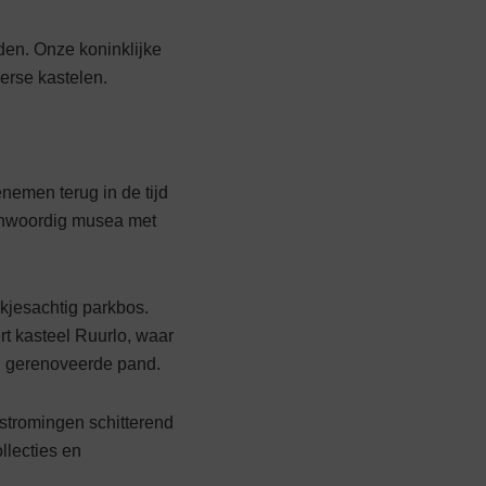
den. Onze koninklijke
derse kastelen.
nemen terug in de tijd
genwoordig musea met
okjesachtig parkbos.
rt kasteel Ruurlo, waar
ig ge­renoveerde pand.
rstromingen schitterend
llecties en