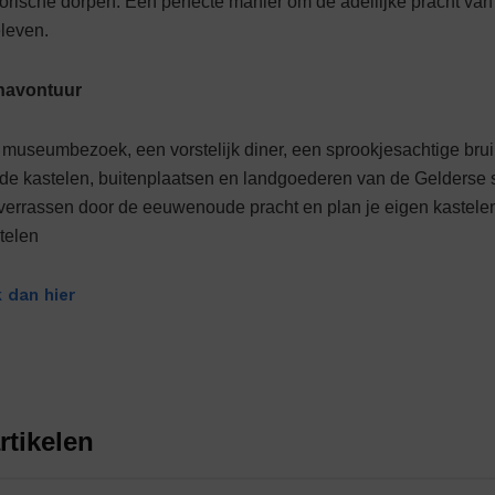
orische dorpen. Een perfecte manier om de adellijke pracht va
eleven.
enavontuur
n museumbezoek, een vorstelijk diner, een sprookjesach­tige bruil
 de kastelen, buitenplaatsen en landgoederen van de Gelderse s
e verrassen door de eeuwenoude pracht en plan je eigen kastele
telen
 dan hier
rtikelen