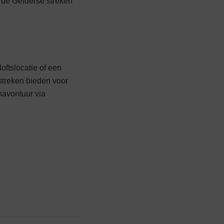
n de Gelderse streken
oftslocatie of een
tre­ken bieden voor
navontuur via