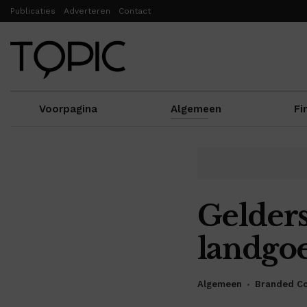
Publicaties
Adverteren
Contact
Voorpagina
Algemeen
Fi
Gelders
landgo
Algemeen
Branded Co