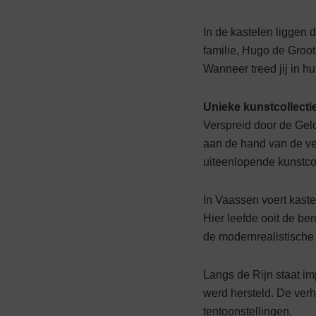
In de kastelen liggen 
familie, Hugo de Groot 
Wanneer treed jij in h
Unieke kunstcollecti
Verspreid door de Geld
aan de hand van de ve
uiteenlopende kunstco
In Vaassen voert kaste
Hier leefde ooit de be
de modern­rea­listische
Langs de Rijn staat im
werd hersteld. De verh
tentoonstellingen.