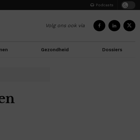
Podcasts
Volg ons ook via
men
Gezondheid
Dossiers
 en