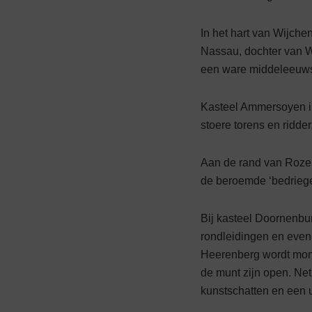
In het hart van Wijche
Nassau, dochter van W
een ware middel­eeuwse
Kasteel Ammersoyen i
stoere torens en ridd
Aan de rand van Rozen
de be­roemde ‘bedriege
Bij kasteel Doornenbur
rondleidin­gen en even
Heerenberg wordt momen
de munt zijn open. Net
kunstschatten en een u