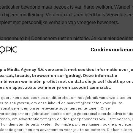
particulier bewoond maar bezoek is van harte welkom. Wandel 
an bij een rondleiding. Verderop in Laren biedt huis Verwolde ee
mpleet met persoonlijke verha­len van vroegere bewoners.
 Slangenburg bij Doetinchem rust en historie. Je kunt hier deeln
ok blijven slapen in de comfortabele kasteelhuisjes in de bij
Cookievoorkeur
dom van de Gelderse streken: plekken waar kunst, historie en na
moeten.
pic Media Agency B.V. verzamelt met cookies informatie over j
paraat, locatie, browser en surfgedrag. Deze informatie
n royaal overnachten
mbineren we in één profiel met de data die je zelf deelt op on
elderse kaste­len en landgoederen écht wil beleven, kan zich 
tes en apps, zoals wanneer je een account aanmaakt.
 of een royaal verblijf op een historische locatie.
gebruiken deze cookies en dit profiel om het gebruik van onze sites en
ps te analyseren, om onze inhoud en marketingberichten voor jou te
sonaliseren, en om je relevante advertenties te tonen. Onze
ein in Nijkerk kunnen gasten genieten van een stukje Argentin
vertentiepartners gebruiken cookies om je gepersonaliseerde advertenti
n de keuken staat dan ook het Zuid Amerikaanse rundvlees en d
 tonen, om advertentiemetingen en doelgroepenonderzoek uit te voeren, 
oegankelijke bodega als in het verfijn­de fine dining restaurant.
 hun diensten te ontwikkelen. Sommige partners kunnen ook je precieze
locatie gebruiken om advertenties voor jou te selecteren. Dit kan alleen
ke sferen is Kasteel De Vanenburg in Putten een aanrader. Dit e