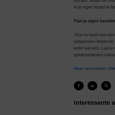
bossen, velden en hist
in je eigen tempo te b
Plan je eigen kastel
Of je nu kiest voor ee
ontspannen fietstocht:
ieder wat wils. Laat j
geldersestreken.nl/kas
Meer informatie? Klik
Interessante a