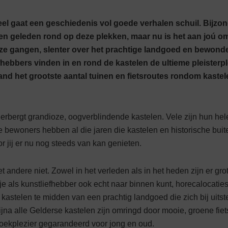
teel gaat een geschiedenis vol goede verhalen schuil. Bijz
en geleden rond op deze plekken, maar nu is het aan joú o
e gangen, slenter over het prachtige landgoed en bewonder
fhebbers vinden in en rond de kastelen de ultieme pleisterple
and het grootste aantal tuinen en fietsroutes rondom kastel
rbergt gran­dioze, oogverblindende kastelen. Vele zijn hun he
bewoners hebben al die jaren die kastelen en historische buit
 jij er nu nog steeds van kan genieten.
t andere niet. Zowel in het verleden als in het heden zijn er grot
e als kunstliefhebber ook echt naar binnen kunt, horecalocaties
 kastelen te midden van een prachtig landgoed die zich bij uitst
Bijna alle Gelderse kastelen zijn omringd door mooie, groene fiet
oekplezier gegarandeerd voor jong en oud.