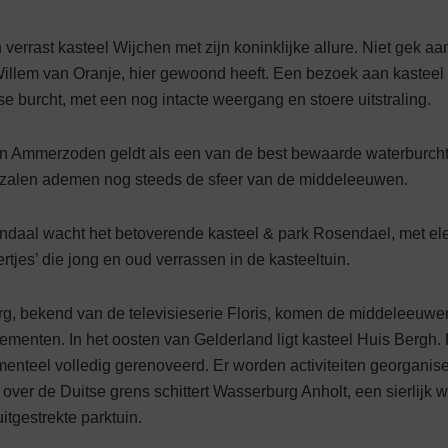
n verrast kasteel Wijchen met zijn koninklijke allure. Niet gek a
illem van Oranje, hier gewoond heeft. Een bezoek aan kasteel 
 burcht, met een nog intacte weergang en stoere uitstraling.
n Ammerzoden geldt als een van de best bewaarde waterburch
erzalen ademen nog steeds de sfeer van de middeleeu­wen.
daal wacht het betoverende kasteel & park Rosendael, met ele
rtjes’ die jong en oud verrassen in de kasteeltuin.
g, bekend van de televisieserie Floris, komen de mid­deleeuwen 
ementen. In het oosten van Gelderland ligt kasteel Huis Bergh. H
­teel volledig gerenoveerd. Er worden activiteiten georganise
 over de Duitse grens schittert Wasserburg Anholt, een sierlijk w
itgestrekte parktuin.