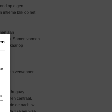
rond op eigen
n intieme blik op het
emen aan
gebouwen. Samen vormen
en
tuur elkaar op
e
ze
ook laten verwennen
ië en Uruguay
es
e wijnen centraal.
en
 Voor wie de nacht wil
legan­te 17e ­eeuwse