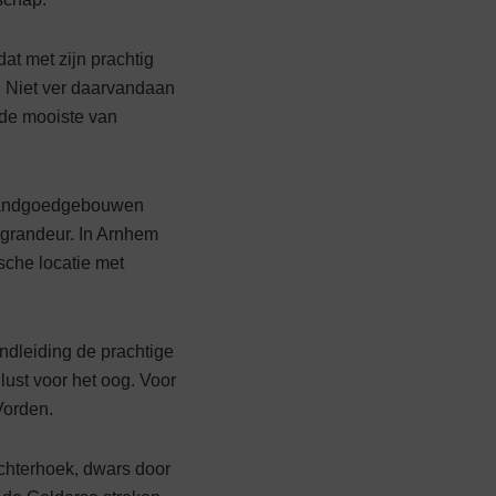
at met zijn prachtig
. Niet ver daarvandaan
 de mooiste van
n landgoedgebouwen
 grandeur. In Arnhem
sche locatie met
ondleiding de prachtige
lust voor het oog. Voor
Vorden.
Achterhoek, dwars door