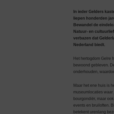
In ieder Gelders kas
liepen honderden jar
Bewandel de eindeloz
Natuur- en cultuurlie
verbazen dat Gelderl
Nederland biedt.
Het hertogdom Gelre he
bewoond gebleven. De 
onderhouden, waardoor
Maar het ene huis is he
museum­locaties waar j
bourgondiër, maar ook
events en bruiloften. 
betekent urenlang bez