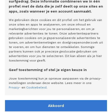
surfgedrag. Deze informatie combineren we in één
AVG.
profiel met de data die je zelf deelt op onze sites en
apps, zoals wanneer je een account aanmaakt.
Lees ook
We gebruiken deze cookies en dit profiel om het gebruik van
onze sites en apps te analyseren, om onze inhoud en
Zo slaap je beter en haal je overdag het beste uit
marketingberichten voor jou te personaliseren, en om je
jezelf
relevante advertenties te tonen. Onze advertentiepartners
Nalaten aan een goed doel
gebruiken cookies om je gepersonaliseerde advertenties te
tonen, om advertentiemetingen en doelgroepenonderzoek uit
te voeren, en om hun diensten te ontwikkelen. Sommige
partners kunnen ook je precieze geolocatie gebruiken om
Privacybeleid
advertenties voor jou te selecteren. Dit kan alleen als je hier
toestemming voor geeft.
Het opschonen van de (dark) data binnen een organisatie
is een uitgelezen kans om een start te maken met een
Geef toestemming of stel je eigen keuze in
meer gestructureerd, duurzamer beheer van de eigen data.
Jouw toestemming kun je opnieuw aanpassen via de privacy-
Dat begint met het vastleggen van een privacybeleid dat
instellingen onderaan deze website. Lees meer in ons
Privacy-
en
Cookiebeleid
.
goed is onderbouwd, met een gestructureerde aanpak van
de opslag én vernietiging van privacygevoelige informatie.
Het grote voordeel voor de eigen organisatie van het
Akkoord
zichtbaar maken van de dark data is de nieuwe start, met