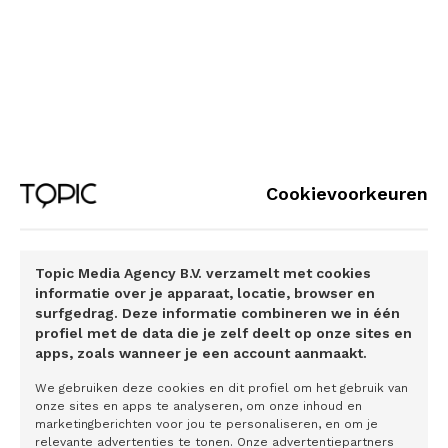
beginnen moet elke directie zien dat het belangrijk is dat
mensen zo lang mogelijk moeten kunnen doorwerken. En
dat daarvoor nodig is dat ze plezier hebben in hun werk, en
bekwaam en gezond zijn.’
Continu in gesprek met je medewerkers
Grote vraag is hoe je dit als werkgever aanpakt. Schaeffer
Cookievoorkeuren
zegt dat wederkerigheid daarbij cruciaal is. ‘In veel
organisaties gaat het over processen optimaliseren en
efficiënter maken. Over productiviteitscijfers. Vanuit de
Topic Media Agency B.V. verzamelt met cookies
gedachte dat de medewerkers daar vanzelf wel in
informatie over je apparaat, locatie, browser en
meegaan. Maar er moet veel meer aandacht komen voor
surfgedrag. Deze informatie combineren we in één
wat die medewerkers zélf vinden en nodig hebben. Zorg
profiel met de data die je zelf deelt op onze sites en
apps, zoals wanneer je een account aanmaakt.
dus dat je continu in gesprek bent met al je medewerkers.’
Als directie moet je dit urgente punt in de lijn beleggen.
We gebruiken deze cookies en dit profiel om het gebruik van
‘Teamleiders of managers moeten op de hoogte raken van
onze sites en apps te analyseren, om onze inhoud en
marketingberichten voor jou te personaliseren, en om je
waar medewerkers tegenaan lopen in hun huidige werk.
relevante advertenties te tonen. Onze advertentiepartners