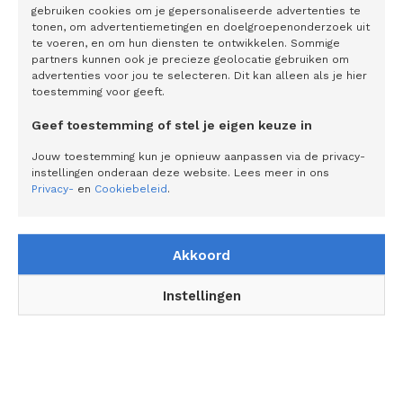
gebruiken cookies om je gepersonaliseerde advertenties te
Waar ze plezier van krijgen, hoe het met ze gaat, fysiek en
tonen, om advertentiemetingen en doelgroepenonderzoek uit
te voeren, en om hun diensten te ontwikkelen. Sommige
mentaal.’ En net zo belangrijk: doe ook echt wat met de
partners kunnen ook je precieze geolocatie gebruiken om
uitkomsten van die gesprekken. AWVN helpt organisaties
advertenties voor jou te selecteren. Dit kan alleen als je hier
toestemming voor geeft.
actief met dit zogenaamde meer mensgericht organiseren.
‘Want wie nu start met het stimuleren van de duurzame
Geef toestemming of stel je eigen keuze in
inzetbaarheid bij alle leeftijdsgroepen, voorkomt grotere
Jouw toestemming kun je opnieuw aanpassen via de privacy-
problemen en bouwt aan een toekomstbestendige
instellingen onderaan deze website. Lees meer in ons
organisatie.’
Privacy-
en
Cookiebeleid
.
Akkoord
Gerelateerde artikelen
Instellingen
De eiermachines van Moba maken de
eiersector slimmer, efficiënter en
duurzamer