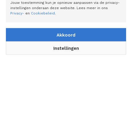
merkregistratie bij BOIP zo belangrijk is
Jouw toestemming kun je opnieuw aanpassen via de privacy-
instellingen onderaan deze website. Lees meer in ons
Privacy-
en
Cookiebeleid
.
Akkoord
Instellingen
ALGEMEEN
Een frisse vloer als start van het voorjaar